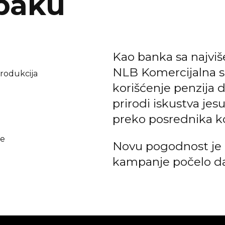
baku
Kao banka sa najviše
NLB Komercijalna s
 Produkcija
korišćenje penzija d
prirodi iskustva je
preko posrednika ko
ze
Novu pogodnost je 
kampanje počelo da 