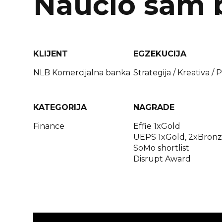
Naučio sam 
KLIJENT
EGZEKUCIJA
NLB Komercijalna banka
Strategija / Kreativa /
KATEGORIJA
NAGRADE
Finance
Effie 1xGold
UEPS 1xGold, 2xBron
SoMo shortlist
Disrupt Award