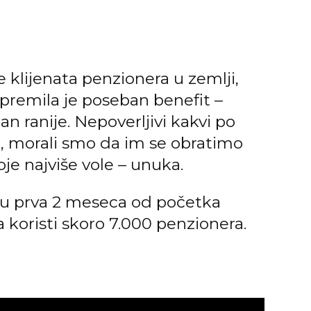
 klijenata penzionera u zemlji,
premila je poseban benefit –
an ranije. Nepoverljivi kakvi po
su, morali smo da im se obratimo
je najviše vole – unuka.
u prva 2 meseca od početka
koristi skoro 7.000 penzionera.