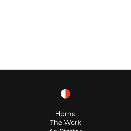
Home
The Work