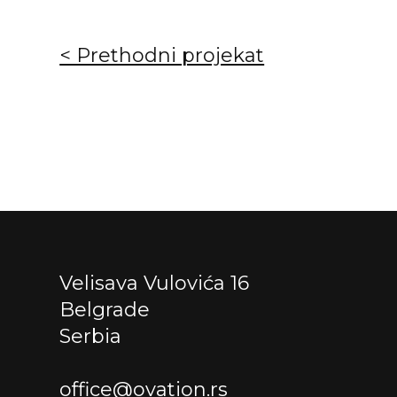
Кретање
< Prethodni projekat
чланка
Velisava Vulovića 16
Belgrade
Serbia
office@ovation.rs